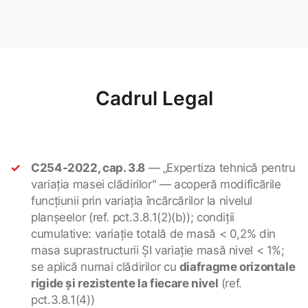
Cadrul Legal
C254-2022, cap. 3.8
— „Expertiza tehnică pentru
variația masei clădirilor" — acoperă modificările
funcțiunii prin variația încărcărilor la nivelul
planșeelor (ref. pct.3.8.1(2)(b)); condiții
cumulative: variație totală de masă < 0,2% din
masa suprastructurii ȘI variație masă nivel < 1%;
se aplică numai clădirilor cu
diafragme orizontale
rigide și rezistente la fiecare nivel
(ref.
pct.3.8.1(4))