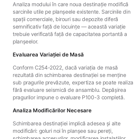
Analiza modului în care noua destinație modifică
sarcinile utile pe planșeele existente. Sarcinile din
spații comerciale, birouri sau depozite diferă
semnificativ față de locuințe — această variație
trebuie verificată față de capacitatea portantă a
planșeelor.
Evaluarea Variației de Masă
Conform C254-2022, dacă variația de masă
rezultată din schimbarea destinației se menține
sub pragurile prevăzute, expertiza se poate realiza
fără evaluare seismică de ansamblu. Depășirea
pragurilor impune o evaluare P100-3 completă.
Analiza Modificărilor Necesare
Schimbarea destinației implică adesea și alte
modificări: goluri noi în planșee sau pereți,
schimbarea accesurilor, modificarea instalațiilor.